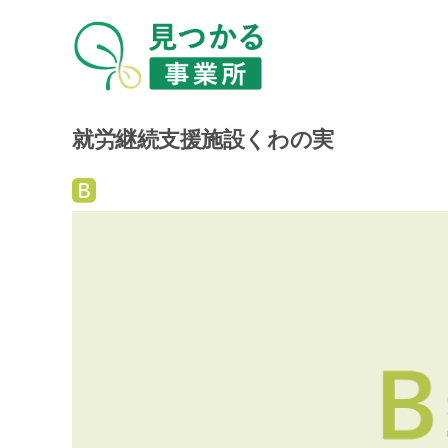
就労継続支援施設くわの実
就
労
継
続
支
援
B
型