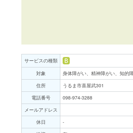
サ
ー
ビ
就
サービスの種類
ス
労
の
対象
身体障がい、精神障がい、知的
継
種
続
住所
うるま市喜屋武301
支
類
援
電話番号
098-974-3288
B
メールアドレス
型
休日
-