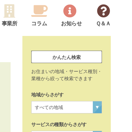
事業所
コラム
お知らせ
Ｑ＆Ａ
サ
イ
事
ド
かんたん検索
業
メ
所
お住まいの地域・サービス種別・
ニ
検
業種から絞って検索できます
ュ
索
ー
地域からさがす
サービスの種類からさがす