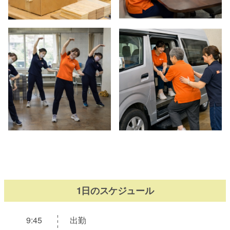
1日のスケジュール
9:45
出勤