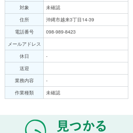
労
対象
未確認
サ
継
ー
続
住所
沖縄市越来3丁目14-39
支
ビ
援
ス
電話番号
098-989-8423
A
の
メールアドレス
型
種
類
休日
-
送迎
業務内容
-
作業種類
未確認