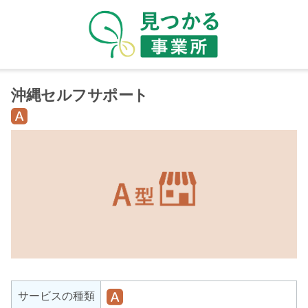
沖縄セルフサポート
就
労
継
続
支
援
A
型
就
サービスの種類