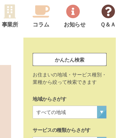
事業所
コラム
お知らせ
Ｑ＆Ａ
サ
イ
事
ド
かんたん検索
業
メ
所
お住まいの地域・サービス種別・
ニ
検
業種から絞って検索できます
ュ
索
ー
地域からさがす
サービスの種類からさがす