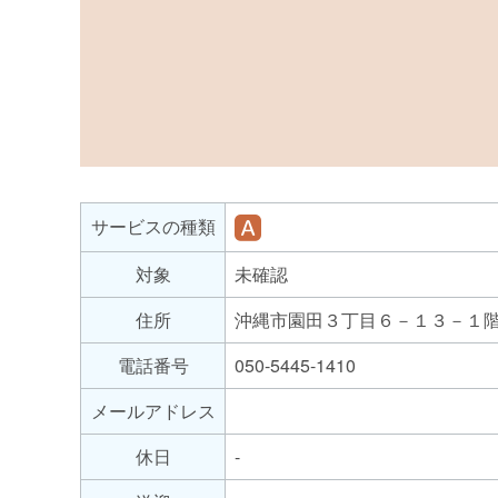
サ
ー
ビ
就
サービスの種類
ス
労
の
対象
未確認
継
種
続
住所
沖縄市園田３丁目６－１３－１
支
類
援
電話番号
050-5445-1410
A
メールアドレス
型
休日
-