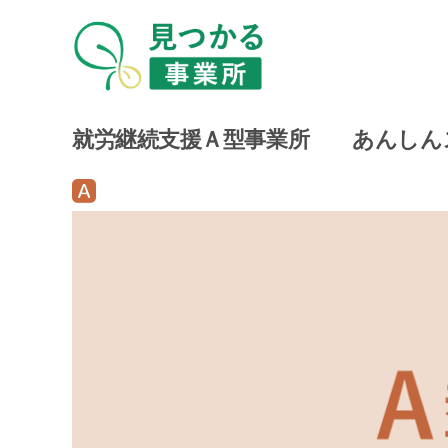
就労継続支援Ａ型事業所 あんしん
就
労
継
続
支
援
A
型