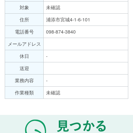
労
対象
未確認
サ
継
ー
続
住所
浦添市宮城4-1-6-101
支
ビ
援
ス
電話番号
098-874-3840
B
の
メールアドレス
型
種
類
休日
-
送迎
業務内容
-
作業種類
未確認