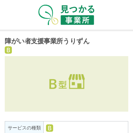
障がい者支援事業所うりずん
就
労
継
続
支
援
B
型
就
サービスの種類