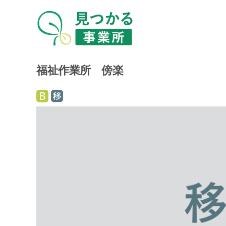
福祉作業所 傍楽
就
就
労
労
継
移
続
行
支
支
援
援
B
型