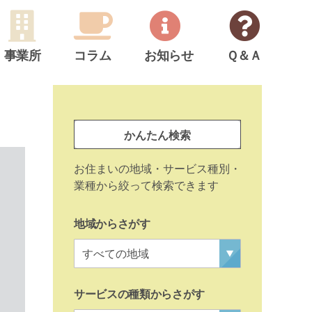
事業所
コラム
お知らせ
Ｑ＆Ａ
サ
イ
事
ド
かんたん検索
業
メ
所
お住まいの地域・サービス種別・
ニ
検
業種から絞って検索できます
ュ
索
ー
地域からさがす
サービスの種類からさがす