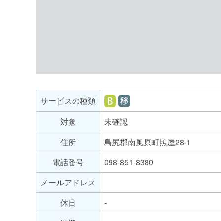
サ
ー
ビ
就
就
サービスの種類
ス
労
労
の
対象
未確認
継
移
種
続
行
住所
島尻郡南風原町照屋28-1
支
支
類
援
援
電話番号
098-851-8380
B
メールアドレス
型
休日
-