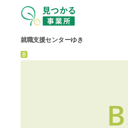
就職支援センターゆき
就
労
継
続
支
援
B
型