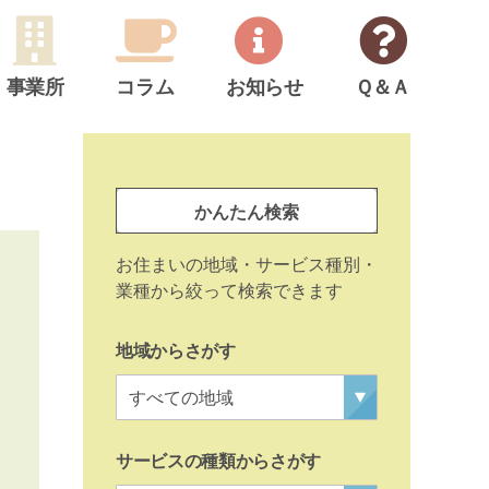
事業所
コラム
お知らせ
Ｑ＆Ａ
サ
イ
事
ド
かんたん検索
業
メ
所
お住まいの地域・サービス種別・
ニ
検
業種から絞って検索できます
ュ
索
ー
地域からさがす
サービスの種類からさがす