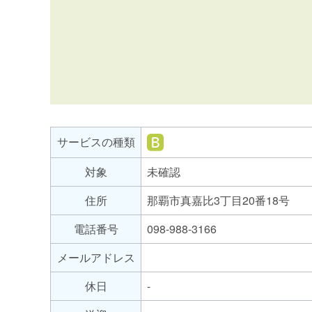
サ
ー
ビ
就
サービスの種類
ス
労
の
対象
未確認
継
種
続
住所
那覇市真嘉比3丁目20番18号
支
類
援
電話番号
098-988-3166
B
メールアドレス
型
休日
-