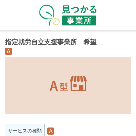
指定就労自立支援事業所 希望
就
労
継
続
支
援
A
型
就
サービスの種類