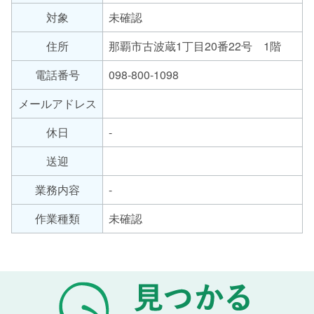
労
対象
未確認
サ
継
ー
続
住所
那覇市古波蔵1丁目20番22号 1階
支
ビ
援
ス
電話番号
098-800-1098
A
の
メールアドレス
型
種
類
休日
-
送迎
業務内容
-
作業種類
未確認