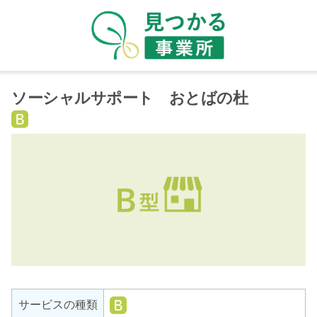
ソーシャルサポート おとばの杜
就
労
継
続
支
援
B
型
就
サービスの種類