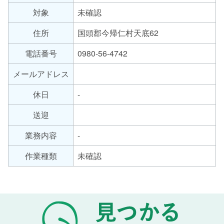
労
対象
未確認
サ
継
ー
続
住所
国頭郡今帰仁村天底62
支
ビ
援
ス
電話番号
0980-56-4742
B
の
メールアドレス
型
種
類
休日
-
送迎
業務内容
-
作業種類
未確認