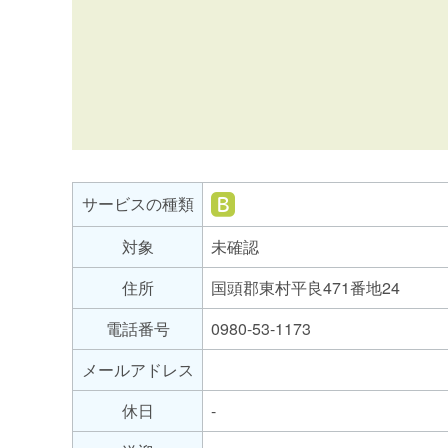
サ
ー
ビ
就
サービスの種類
ス
労
の
対象
未確認
継
種
続
住所
国頭郡東村平良471番地24
支
類
援
電話番号
0980-53-1173
B
メールアドレス
型
休日
-