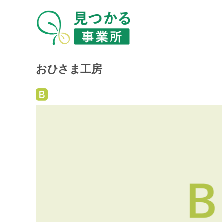
おひさま工房
就
労
継
続
支
援
B
型