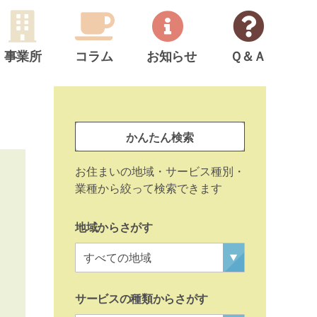
事業所
コラム
お知らせ
Ｑ＆Ａ
サ
イ
事
ド
かんたん検索
業
メ
所
お住まいの地域・サービス種別・
ニ
検
業種から絞って検索できます
ュ
索
ー
地域からさがす
サービスの種類からさがす