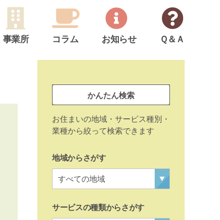
事業所
コラム
お知らせ
Ｑ＆Ａ
サ
イ
事
ド
かんたん検索
業
メ
所
お住まいの地域・サービス種別・
ニ
検
業種から絞って検索できます
ュ
索
ー
地域からさがす
サービスの種類からさがす