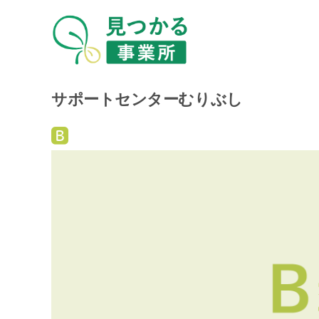
サポートセンターむりぶし
就
労
継
続
支
援
B
型