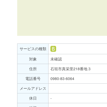
サ
ー
ビ
就
サービスの種類
ス
労
の
対象
未確認
継
種
続
住所
石垣市真栄里218番地３
支
類
援
電話番号
0980-83-6064
B
メールアドレス
型
休日
-