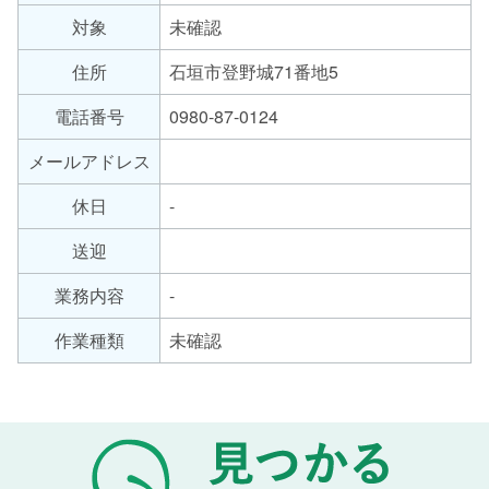
労
対象
未確認
サ
継
ー
続
住所
石垣市登野城71番地5
支
ビ
援
ス
電話番号
0980-87-0124
B
の
メールアドレス
型
種
類
休日
-
送迎
業務内容
-
作業種類
未確認