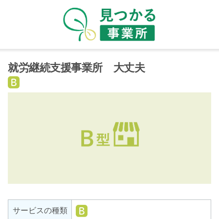
就労継続支援事業所 大丈夫
就
労
継
続
支
援
B
型
就
サービスの種類