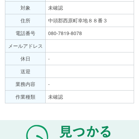
労
対象
未確認
サ
継
ー
続
住所
中頭郡西原町幸地８８番３
支
ビ
援
ス
電話番号
080-7819-8078
B
の
メールアドレス
型
種
類
休日
-
送迎
業務内容
-
作業種類
未確認