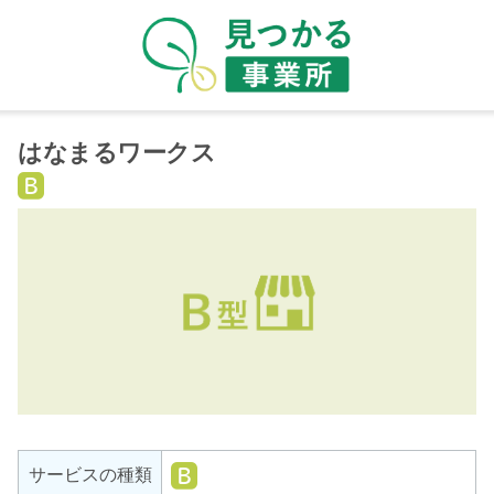
はなまるワークス
就
労
継
続
支
援
B
型
就
サービスの種類