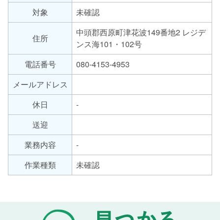
労
対象
未確認
継
サ
続
ー
中頭郡西原町津花波149番地2 レジデ
支
住所
ンス海101・102号
ビ
援
ス
B
電話番号
080-4153-4953
の
型
メールアドレス
種
類
休日
-
送迎
業務内容
-
作業種類
未確認