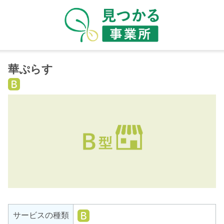
華ぷらす
就
労
継
続
支
援
B
型
就
サービスの種類